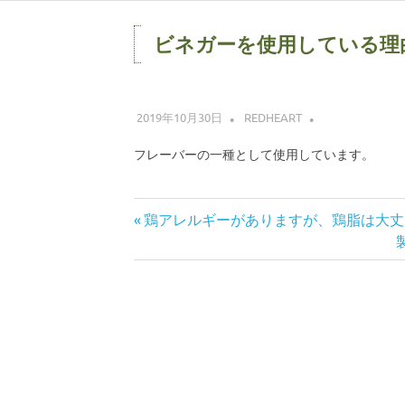
コ
ン
ビネガーを使用している理
テ
ン
ツ
2019年10月30日
REDHEART
へ
ス
フレーバーの一種として使用しています。
キ
ッ
プ
前
鶏アレルギーがありますが、鶏脂は大丈
投
の
記
稿
事:
事
ナ
ビ
ゲ