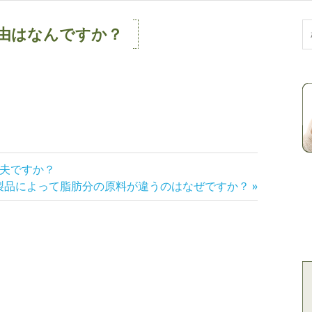
由はなんですか？
象
夫ですか？
次
製品によって脂肪分の原料が違うのはなぜですか？
の
記
: