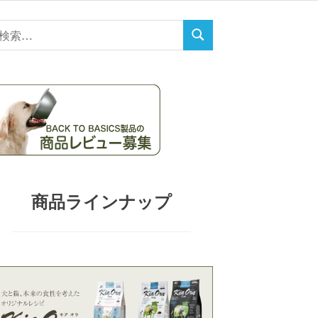
検
検
索
索
対
:
商品ラインナップ