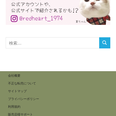
検
検
索
索
対
象:
会社概要
不正な転売について
サイトマップ
プライバシーポリシー
利用規約
販売店様サポート