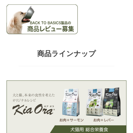
象:
ゲ
ー
シ
商品ラインナップ
ョ
ン