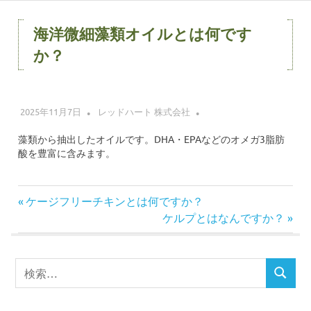
コ
ン
海洋微細藻類オイルとは何です
テ
か？
ン
ツ
へ
ス
2025年11月7日
レッドハート 株式会社
キ
藻類から抽出したオイルです。DHA・EPAなどのオメガ3脂肪
ッ
酸を豊富に含みます。
プ
前
ケージフリーチキンとは何ですか？
投
の
次
ケルプとはなんですか？
記
の
稿
事:
記
検
事:
ナ
検
索
索
対
ビ