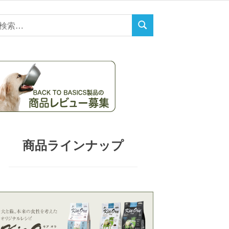
検
検
索
索
対
:
商品ラインナップ