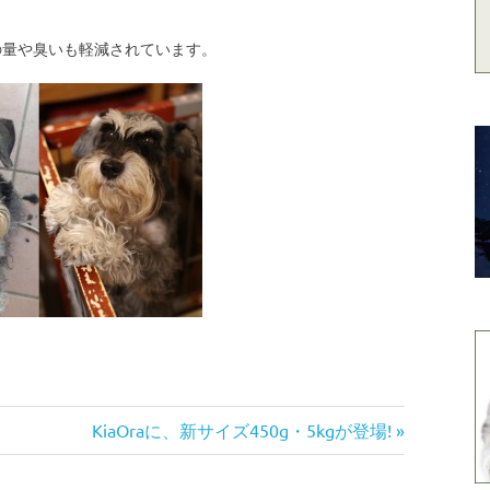
の量や臭いも軽減されています。
次
KiaOraに、新サイズ450g・5kgが登場!
の
記