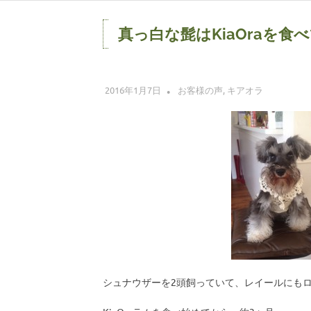
コ
ン
真っ白な髭はKiaOraを食
テ
ン
ツ
2016年1月7日
レッドハート 株式会社
お客様の声
,
キアオラ
へ
ス
キ
ッ
プ
シュナウザーを2頭飼っていて、レイールにも