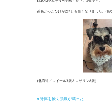
KiaOraラムを食べ始めてから、約3ヶ月。
茶色かったひげが2頭とも白くなりました。便
(北海道／レイール3歳＆ロザリン8歳）
便
前
身体を掻く頻度が減った
投
嗜
の
好
記