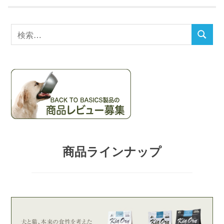
事:
ナ
検
ビ
検
索
索
対
ゲ
象:
ー
シ
ョ
商品ラインナップ
ン