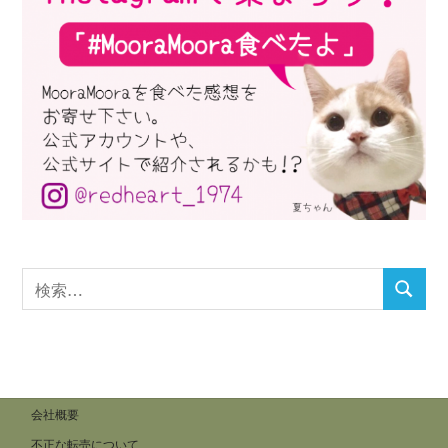
検
検
索
索
対
象:
会社概要
不正な転売について