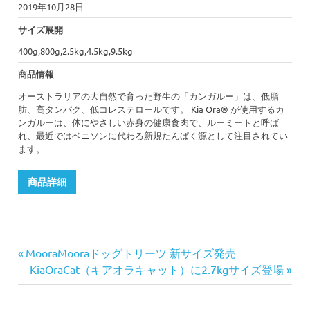
2019年10月28日
サイズ展開
400g,800g,2.5kg,4.5kg,9.5kg
商品情報
オーストラリアの大自然で育った野生の「カンガルー」は、低脂
肪、高タンパク、低コレステロールです。 Kia Ora® が使用するカ
ンガルーは、体にやさしい赤身の健康食肉で、ルーミートと呼ば
れ、最近ではベニソンに代わる新規たんぱく源として注目されてい
ます。
商品詳細
前
MooraMooraドッグトリーツ 新サイズ発売
投
の
次
KiaOraCat（キアオラキャット）に2.7kgサイズ登場
記
の
稿
事:
記