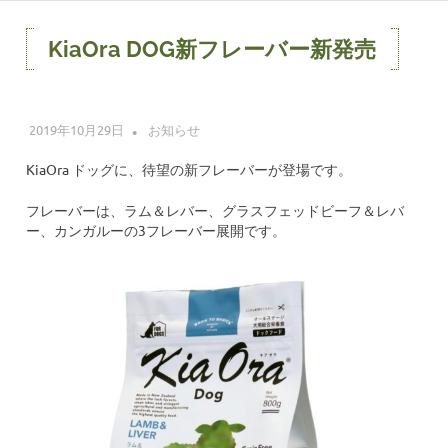
コ
ン
KiaOra DOG新フレーバー新発売
テ
ン
ツ
2019年10月29日
レッドハート 株式会社
お知らせ
へ
ス
KiaOra ドッグに、待望の新フレーバーが登場です。
キ
ッ
フレーバーは、ラム＆レバー、グラスフェッドビーフ＆レバ
プ
ー、カンガルーの3フレーバー展開です。