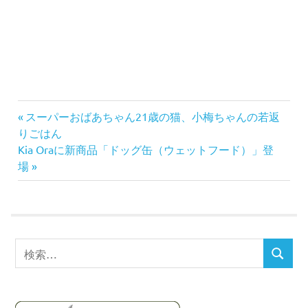
前
スーパーおばあちゃん21歳の猫、小梅ちゃんの若返
投
の
りごはん
次
記
Kia Oraに新商品「ドッグ缶（ウェットフード）」登
稿
の
事:
場
記
ナ
事:
ビ
検
ゲ
検
索
索
対
ー
象: