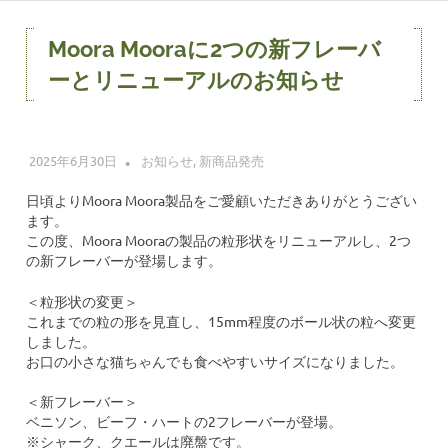
コ
ン
Moora Mooraに2つの新フレーバ
テ
ーとリニューアルのお知らせ
ン
ツ
へ
ス
2025年6月30日
レッドハート 株式会社
お知らせ
,
新商品発売
キ
日頃よりMoora Moora製品をご愛顧いただきありがとうござい
ッ
ます。
プ
この度、Moora Mooraの製品の粒形状をリニューアルし、2つ
の新フレーバーが登場します。
＜粒形状の変更＞
これまでの粒の形を見直し、15mm程度のボール状の粒へ変更
しました。
お口の小さな猫ちゃんでも食べやすいサイズになりました。
＜新フレーバー＞
ベニソン、ビーフ・ハートの2フレーバーが登場。
※シャーク、クエールは廃盤です。