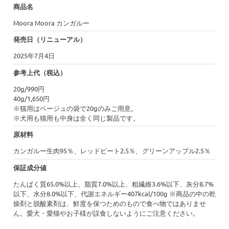
商品名
Moora Moora カンガルー
発売日（リニューアル）
2025年7月4日
参考上代（税込）
20g/990円
40g/1,650円
※猫用はベージュの袋で20gのみご用意。
※犬用も猫用も中身は全く同じ製品です。
原材料
カンガルー生肉95％、レッドビート2.5％、グリーンアップル2.5％
保証成分値
たんぱく質65.0%以上、脂質7.0%以上、粗繊維3.6%以下、灰分8.7%
以下、水分8.0%以下、代謝エネルギー407kcal/100g ※商品の中の乾
燥剤と脱酸素剤は、鮮度を保つためのもので食べ物ではありませ
ん。愛犬・愛猫やお子様が誤食しないようにご注意ください。