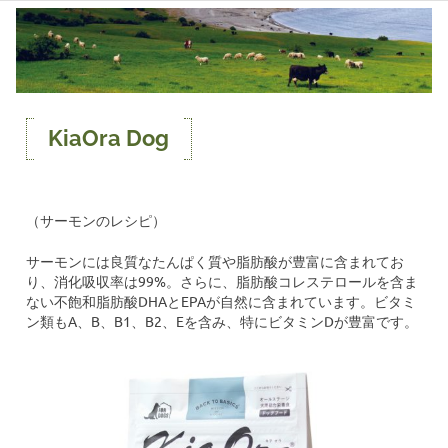
コ
ン
テ
ン
ツ
へ
KiaOra Dog
ス
キ
ッ
（サーモンのレシピ）
プ
サーモンには良質なたんぱく質や脂肪酸が豊富に含まれてお
り、消化吸収率は99%。さらに、脂肪酸コレステロールを含ま
ない不飽和脂肪酸DHAとEPAが自然に含まれています。ビタミ
ン類もA、B、B1、B2、Eを含み、特にビタミンDが豊富です。